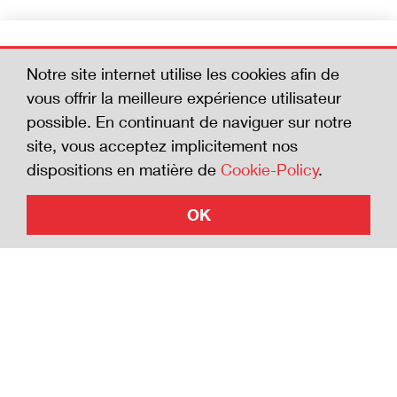
Devenez membre
Notre site internet utilise les cookies afin de
Aidez-nous à réduire le nombre d'accidents
vous offrir la meilleure expérience utilisateur
mortels. En adhérant à la Charte de la
possible. En continuant de naviguer sur notre
sécurité, vous affichez votre volonté de vous
site, vous acceptez implicitement nos
investir en faveur de la sécurité.
dispositions en matière de
Cookie-Policy
.
OK
Adhérer à la Charte