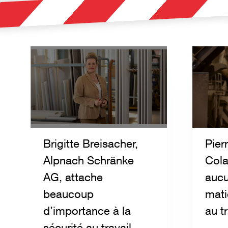
Brigitte Breisacher,
Pier
Alpnach Schränke
Cola
AG, attache
auc
beaucoup
mati
d’importance à la
au tr
sécurité au travail