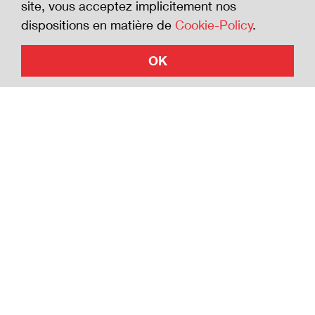
site, vous acceptez implicitement nos
investir en faveur de la sécurité.
dispositions en matière de
Cookie-Policy
.
OK
Adhérer à la Charte
© Suva, 2026