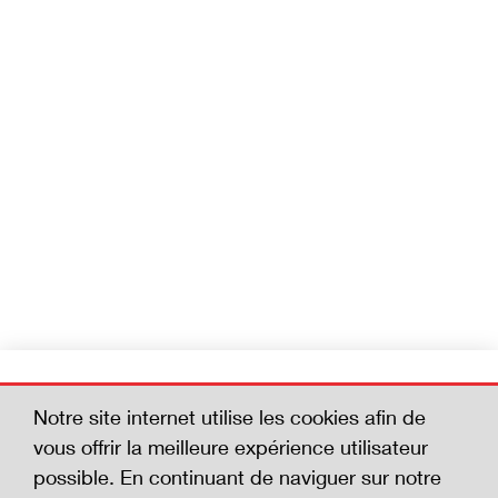
Devenez membre
Notre site internet utilise les cookies afin de
Aidez-nous à réduire le nombre d'accidents
vous offrir la meilleure expérience utilisateur
mortels. En adhérant à la Charte de la
possible. En continuant de naviguer sur notre
sécurité, vous affichez votre volonté de vous