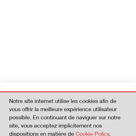
Devenez membre
Notre site internet utilise les cookies afin de
Aidez-nous à réduire le nombre d'accidents
vous offrir la meilleure expérience utilisateur
mortels. En adhérant à la Charte de la
possible. En continuant de naviguer sur notre
sécurité, vous affichez votre volonté de vous
site, vous acceptez implicitement nos
investir en faveur de la sécurité.
dispositions en matière de
Cookie-Policy
.