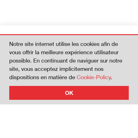
Devenez membre
Notre site internet utilise les cookies afin de
Aidez-nous à réduire le nombre d'accidents
vous offrir la meilleure expérience utilisateur
mortels. En adhérant à la Charte de la
possible. En continuant de naviguer sur notre
sécurité, vous affichez votre volonté de vous
site, vous acceptez implicitement nos
investir en faveur de la sécurité.
dispositions en matière de
Cookie-Policy
.
OK
Adhérer à la Charte