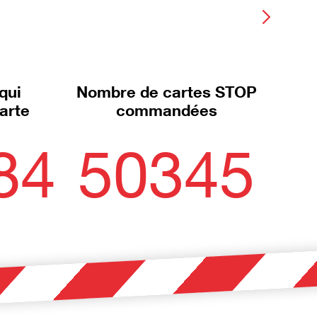
qui
Nombre de cartes STOP
harte
commandées
84
50345