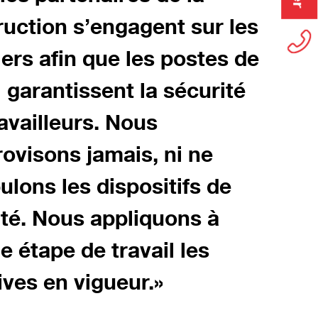
ruction s’engagent sur les
tra
ers afin que les postes de
la 
l garantissent la sécurité
Stef
availleurs. Nous
Prés
ovisons jamais, ni ne
lons les dispositifs de
ité. Nous appliquons à
 étape de travail les
ives en vigueur.»