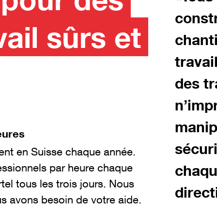
const
ail sûrs et
chanti
travai
des tr
n’impr
manipu
eures
sécur
sent en Suisse chaque année.
fessionnels par heure chaque
chaque
l tous les trois jours. Nous
direct
us avons besoin de votre aide.