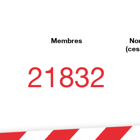
Membres
No
(ces
21832