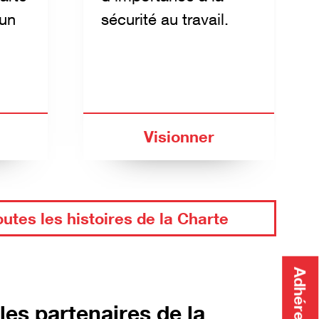
 un
sécurité au travail.
Visionner
outes les histoires de la Charte
Adhérer
les partenaires de la
«Le