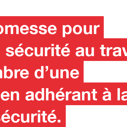
romesse pour
sécurité au trav
bre d’une
n adhérant à l
écurité.