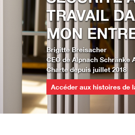
TRAVAIL D
MON ENTRE
Brigitte Breisacher
CEO de Alpnach Schränke 
Charte depuis juillet 2018
Accéder aux histoires de 