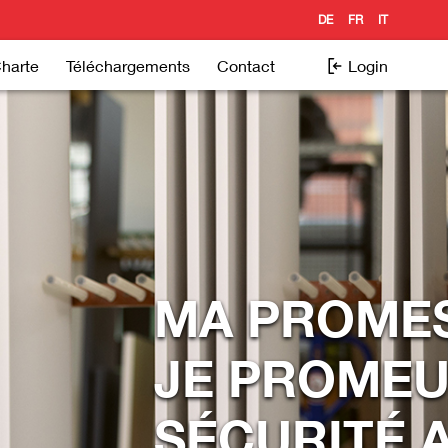
DE
FR
IT
Charte
Téléchargements
Contact
Login
MA PROMES
JE PROMEU
SÉCURITÉ 