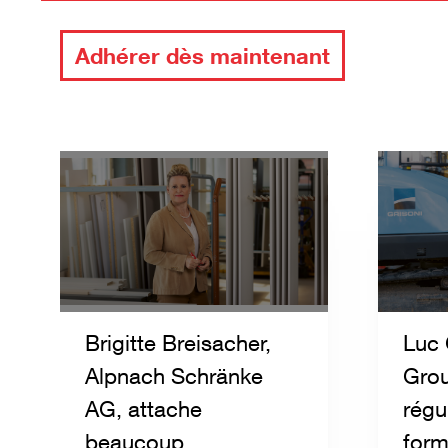
Adhérer dès maintenant
Brigitte Breisacher,
Luc 
Alpnach Schränke
Grou
AG, attache
régu
beaucoup
form