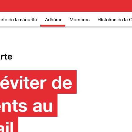
rte de la sécurité
Adhérer
Membres
Histoires de la 
rte
éviter de
nts au
il