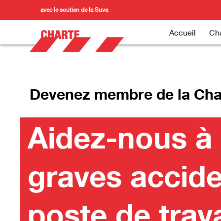
avec le soutien de la Suva
Accueil
Cha
Devenez membre de la Cha
Aidez-nous à 
graves accide
poste de trava